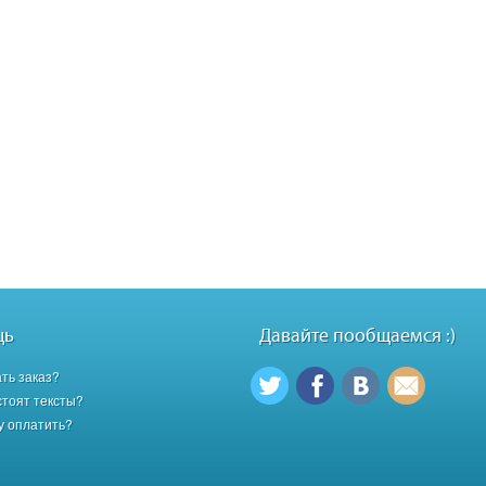
щь
Давайте пообщаемся :)
ать заказ?
стоят тексты?
гу оплатить?