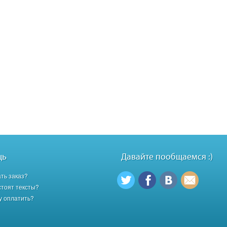
щь
Давайте пообщаемся :)
ать заказ?
стоят тексты?
гу оплатить?